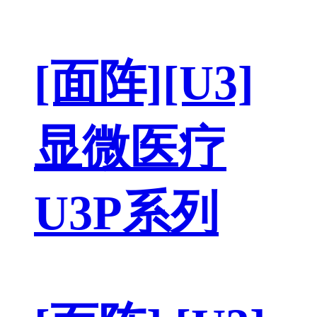
[面阵][U3]
显微医疗
U3P系列