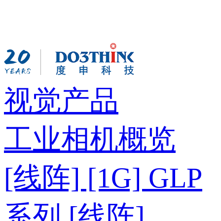
视觉产品
工业相机概览
[线阵] [1G] GLP
系列
[线阵]