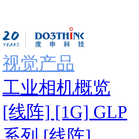
视觉产品
工业相机概览
[线阵] [1G] GLP
系列
[线阵]