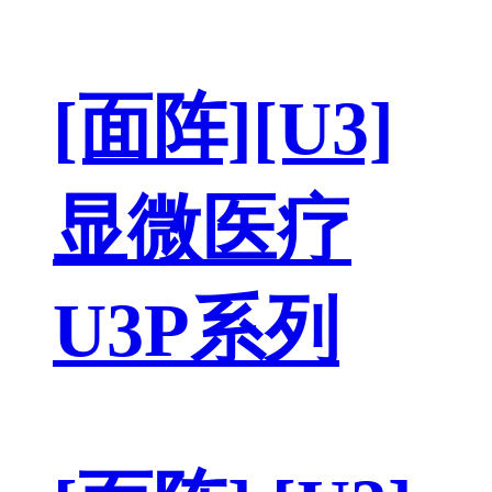
[面阵][U3]
显微医疗
U3P系列