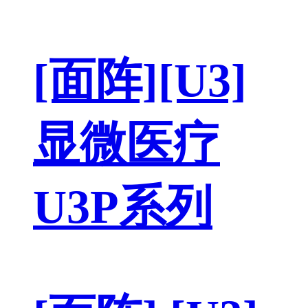
[面阵][U3]
显微医疗
U3P系列