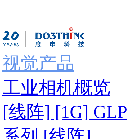
视觉产品
工业相机概览
[线阵] [1G] GLP
系列
[线阵]