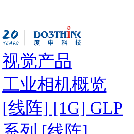
视觉产品
工业相机概览
[线阵] [1G] GLP
系列
[线阵]