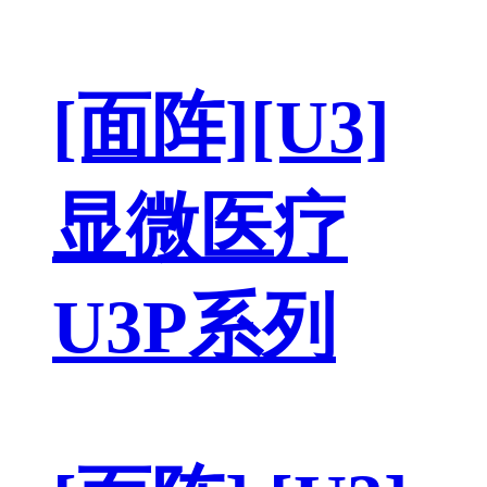
[面阵][U3]
显微医疗
U3P系列