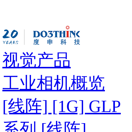
视觉产品
工业相机概览
[线阵] [1G] GLP
系列
[线阵]