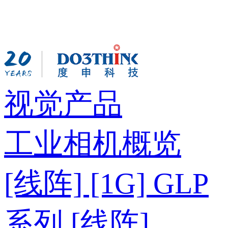
视觉产品
工业相机概览
[线阵] [1G] GLP
系列
[线阵]