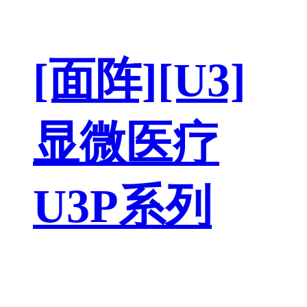
[面阵][U3]
显微医疗
U3P系列