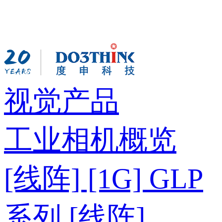
视觉产品
工业相机概览
[线阵] [1G] GLP
系列
[线阵]