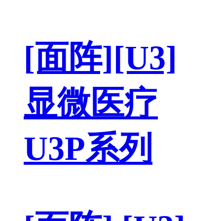
[面阵][U3]
显微医疗
U3P系列