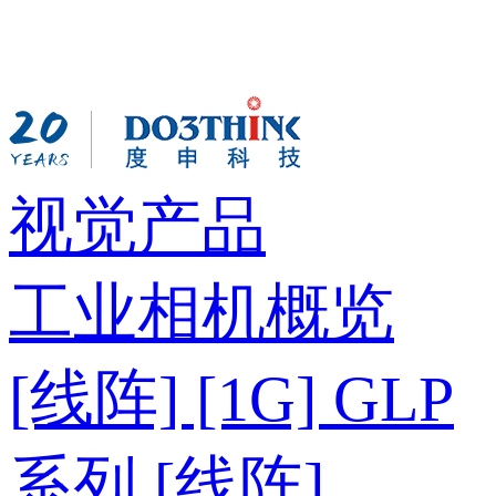
视觉产品
工业相机概览
[线阵] [1G] GLP
系列
[线阵]