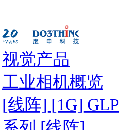
视觉产品
工业相机概览
[线阵] [1G] GLP
系列
[线阵]