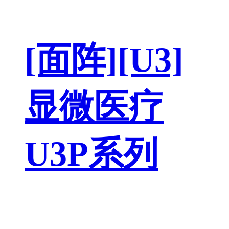
[面阵][U3]
显微医疗
U3P系列