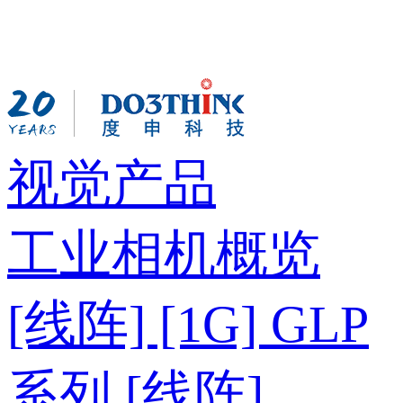
视觉产品
工业相机概览
[线阵] [1G] GLP
系列
[线阵]