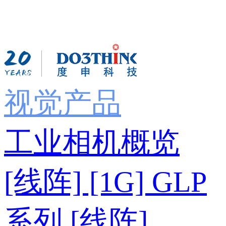
视觉产品
工业相机概览
[线阵] [1G] GLP
系列
[线阵]