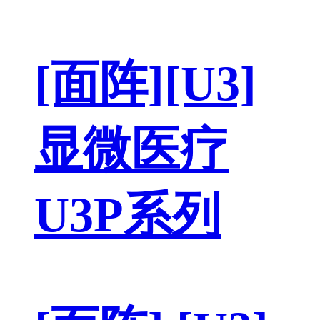
[面阵][U3]
显微医疗
U3P系列