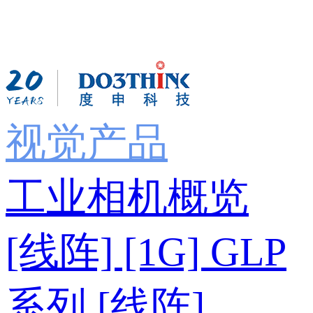
视觉产品
工业相机概览
[线阵] [1G] GLP
系列
[线阵]