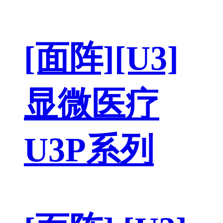
[面阵][U3]
显微医疗
U3P系列