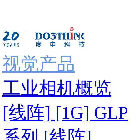
视觉产品
工业相机概览
[线阵] [1G] GLP
系列
[线阵]