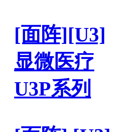
[面阵][U3]
显微医疗
U3P系列