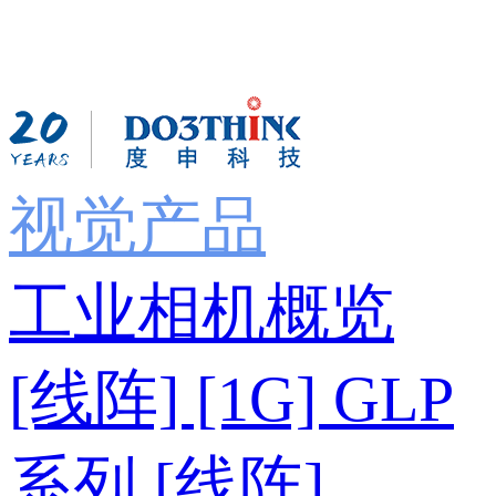
视觉产品
工业相机概览
[线阵] [1G] GLP
系列
[线阵]