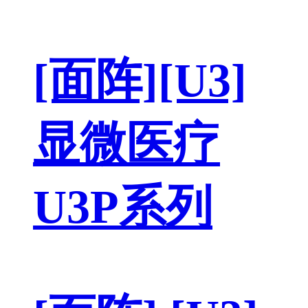
[面阵][U3]
显微医疗
U3P系列