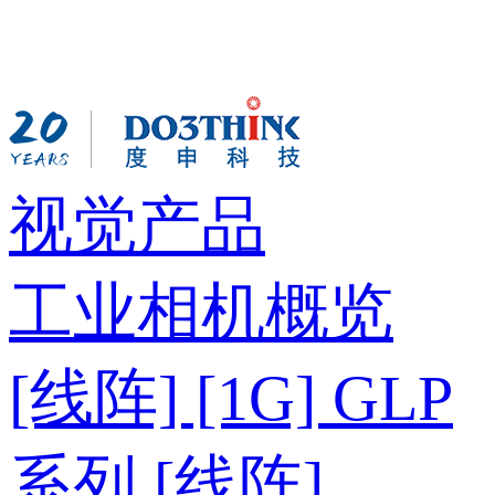
视觉产品
工业相机概览
[线阵] [1G] GLP
系列
[线阵]