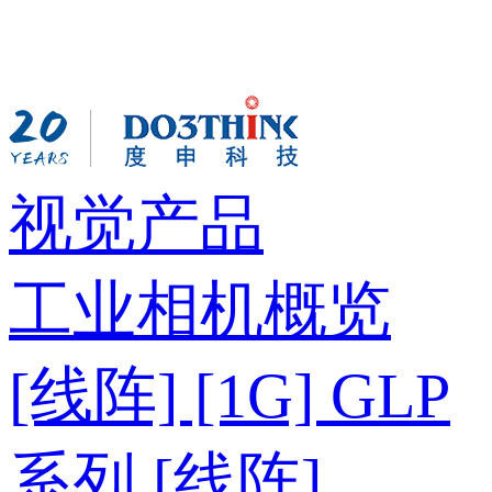
视觉产品
工业相机概览
[线阵] [1G] GLP
系列
[线阵]