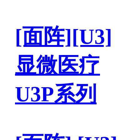
[面阵][U3]
显微医疗
U3P系列