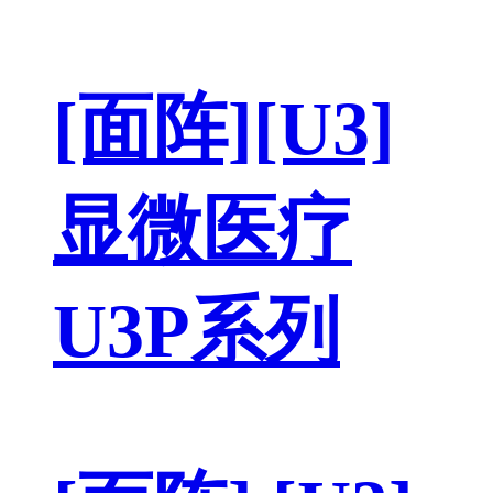
[面阵][U3]
显微医疗
U3P系列