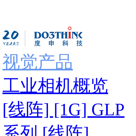
视觉产品
工业相机概览
[线阵] [1G] GLP
系列
[线阵]