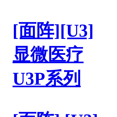
[面阵][U3]
显微医疗
U3P系列