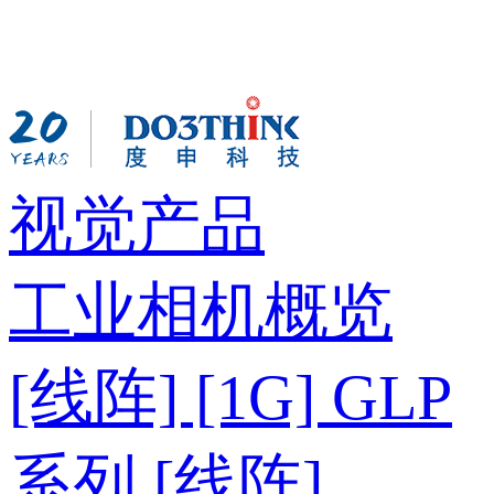
视觉产品
工业相机概览
[线阵] [1G] GLP
系列
[线阵]