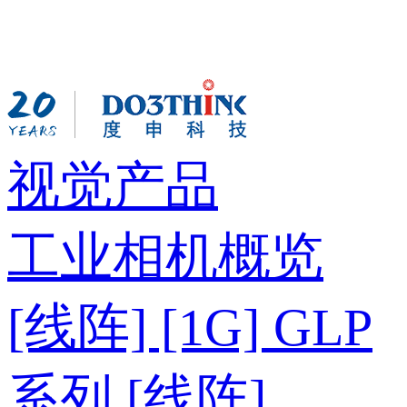
视觉产品
工业相机概览
[线阵] [1G] GLP
系列
[线阵]