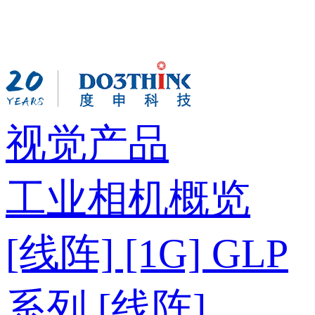
视觉产品
工业相机概览
[线阵] [1G] GLP
系列
[线阵]