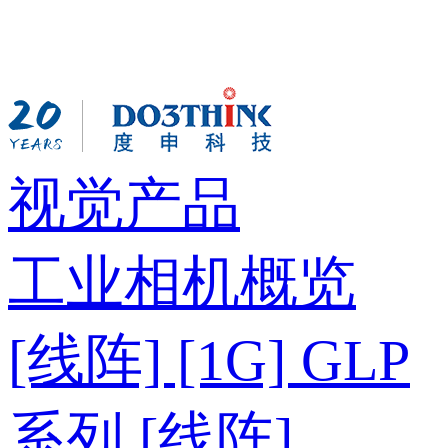
视觉产品
工业相机概览
[线阵] [1G] GLP
系列
[线阵]