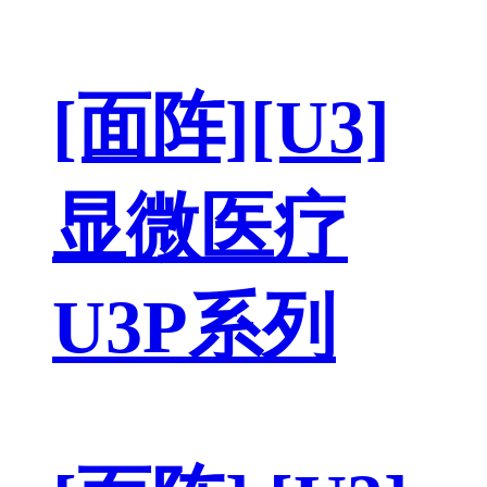
[面阵][U3]
显微医疗
U3P系列