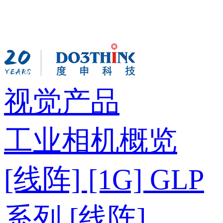
视觉产品
工业相机概览
[线阵] [1G] GLP
系列
[线阵]