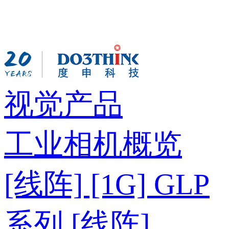
视觉产品
工业相机概览
[线阵] [1G] GLP
系列
[线阵]