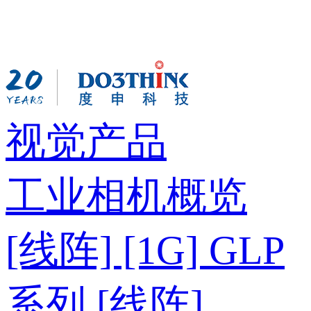
视觉产品
工业相机概览
[线阵] [1G] GLP
系列
[线阵]